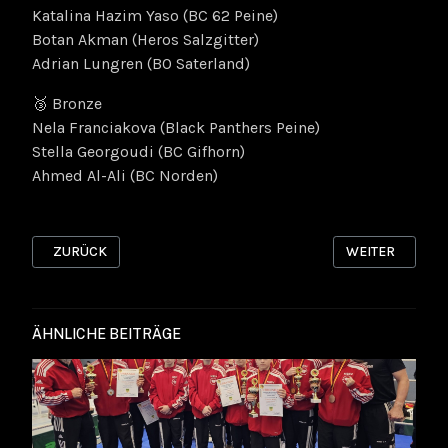
Katalina Hazim Yaso (BC 62 Peine)
Botan Akman (Heros Salzgitter)
Adrian Lungren (BO Saterland)
🥉 Bronze
Nela Franciakova (Black Panthers Peine)
Stella Georgoudi (BC Gifhorn)
Ahmed Al-Ali (BC Norden)
VORHERIGER BEITRAG: DEUTSCHE MEISTERSCHAFT ELITE 2025
NÄCHSTER BEIT
ZURÜCK
WEITER
ÄHNLICHE BEITRÄGE