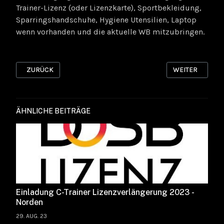
Trainer-Lizenz (oder Lizenzkarte), Sportbekleidung,
Sparringshandschuhe, Hygiene Utensilien, Laptop
wenn vorhanden und die aktuelle WB mitzubringen.
VORHERIGER BEITRAG: C-TRAINER LIZENZVERLÄNGERUNG 202
NÄCHSTER BEIT
ZURÜCK
WEITER
ÄHNLICHE BEITRÄGE
Einladung C-Trainer Lizenzverlängerung 2023 -
Norden
29. AUG. 23